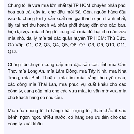
Chúng tôi là vựa mía lớn nhất tại TP HCM chuyên phân phối
hoa quả trái cây tại chợ đầu mối Sài Gòn, nguồn hàng đầu
vào do chúng tôi tự sản xuất nên giá thành cạnh tranh nhất,
lấy tại nơi thu hoạch và phân phối thẳng đến cho các bạn,
hiện tại vựa mía chúng tôi cung cấp mía đủ loại cho các vựa
mía nhỏ, đại lý mía tại các quận huyện TP HCM: Thủ Đức,
Gò Vấp, Q1, Q2, Q3, Q4, Q5, Q6, Q7, Q8, Q9, Q10, Q11,
Q12..
Chúng tôi chuyên cung cấp mía đặc sản các tỉnh mía Cần
Thơ, mía Long An, mía Lâm Đồng, mía Tây Ninh, mía Nha
Trang, mía Bình Thuận.. mía tím mía trắng theo yêu cầu,
các dòng mía Thái Lan, mía phục vụ xuất khẩu cho các
công ty, cung cấp mía cho các vựa mía, tư vấn mở vựa mía
cho khách hàng có nhu cầu.
Mía của chúng tôi là hàng chất lượng tốt, thân chắc ít sâu
bệnh, ngon ngọt, nhiều nước, có hàng đẹp ưu tiên cho các
công ty xuất khẩu.