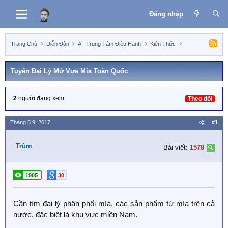
Đăng nhập
Trang Chủ
Diễn Đàn
A - Trung Tâm Điều Hành
Kiến Thức
Tuyển Đại Lý Mở Vựa Mía Toàn Quốc
2
người đang xem
Theo dõi
Tháng 5 9, 2017
#1
Trùm
Bài viết:
1578
1905
30
Cần tìm đại lý phân phối mía, các sản phẩm từ mía trên cả
nước, đặc biệt là khu vực miền Nam.