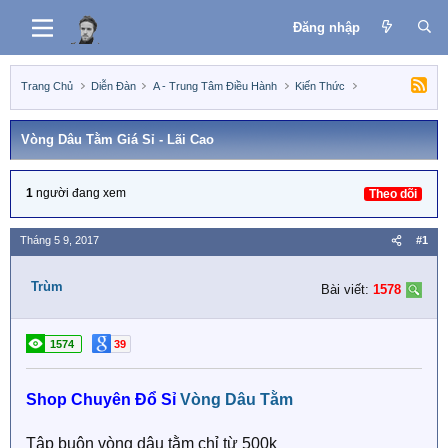
Đăng nhập
Trang Chủ
Diễn Đàn
A - Trung Tâm Điều Hành
Kiến Thức
Vòng Dâu Tằm Giá Sỉ - Lãi Cao
1
người đang xem
Theo dõi
Tháng 5 9, 2017
#1
Trùm
Bài viết:
1578
1574
39
Shop Chuyên Đổ Sỉ
Vòng Dâu Tằm
Tập buôn vòng dâu tằm chỉ từ 500k