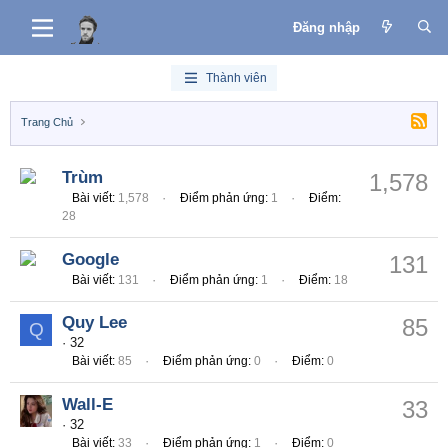
Đăng nhập
Thành viên
Trang Chủ
Trùm
1,578
Bài viết
1,578
Điểm phản ứng
1
Điểm
28
Google
131
Bài viết
131
Điểm phản ứng
1
Điểm
18
Quy Lee
85
Q
·
32
Bài viết
85
Điểm phản ứng
0
Điểm
0
Wall-E
33
·
32
Bài viết
33
Điểm phản ứng
1
Điểm
0