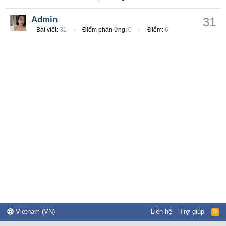
Admin
31
Bài viết
31
Điểm phản ứng
0
Điểm
6
Vietnam (VN)
Liên hệ
Trợ giúp
R
S
S