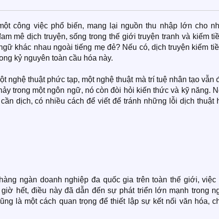
h một công việc phổ biến, mang lại nguồn thu nhập lớn cho n
am mê dịch truyện, sống trong thế giới truyện tranh và kiếm ti
 ngữ khác nhau ngoài tiếng mẹ đẻ? Nếu có, dịch truyện kiếm ti
rong kỷ nguyên toàn cầu hóa này.
 nghệ thuật phức tạp, một nghệ thuật mà trí tuệ nhân tạo vẫn
 chảy trong một ngôn ngữ, nó còn đòi hỏi kiến thức và kỹ năng. 
cần dịch, có nhiều cách để viết để tránh những lỗi dịch thuật
hàng ngàn doanh nghiệp đa quốc gia trên toàn thế giới, việc 
 giờ hết, điều này đã dẫn đến sự phát triển lớn mạnh trong n
 cũng là một cách quan trọng để thiết lập sự kết nối văn hóa, 