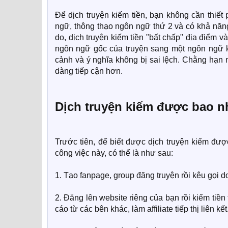
Để dịch truyện kiếm tiền, bạn không cần thiế
ngữ, thông thạo ngôn ngữ thứ 2 và có khả năng v
do, dịch truyện kiếm tiền "bất chấp" địa điểm v
ngôn ngữ gốc của truyện sang một ngôn ngữ kh
cảnh và ý nghĩa không bị sai lệch. Chằng hạn 
dàng tiếp cận hơn.
Dịch truyện kiếm được bao nh
Trước tiên, để biết được dịch truyện kiếm được
công việc này, có thể là như sau:
1. Tạo fanpage, group đăng truyện rồi kêu gọi d
2. Đăng lên website riêng của bạn rồi kiếm tiề
cáo từ các bên khác, làm affiliate tiếp thị liên kết