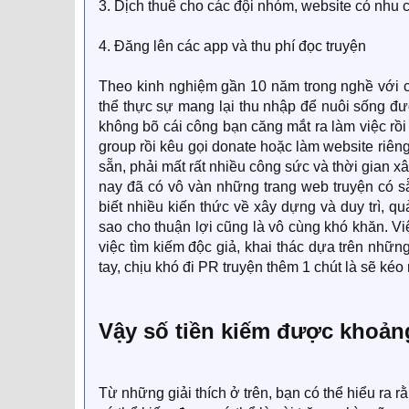
3. Dịch thuê cho các đội nhóm, website có nhu 
4. Đăng lên các app và thu phí đọc truyện
Theo kinh nghiệm gần 10 năm trong nghề với côn
thể thực sự mang lại thu nhập để nuôi sống đư
không bõ cái công bạn căng mắt ra làm việc rồ
group rồi kêu gọi donate hoặc làm website riêng 
sẵn, phải mất rất nhiều công sức và thời gian xâ
nay đã có vô vàn những trang web truyện có sẵn
biết nhiều kiến thức về xây dựng và duy trì, q
sao cho thuận lợi cũng là vô cùng khó khăn. Việ
việc tìm kiếm độc giả, khai thác dựa trên nhữn
tay, chịu khó đi PR truyện thêm 1 chút là sẽ kéo
Vậy số tiền kiếm được khoản
Từ những giải thích ở trên, bạn có thể hiểu ra rằ