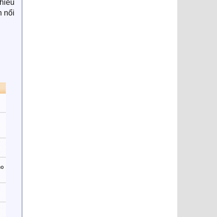
nhiều
n nổi