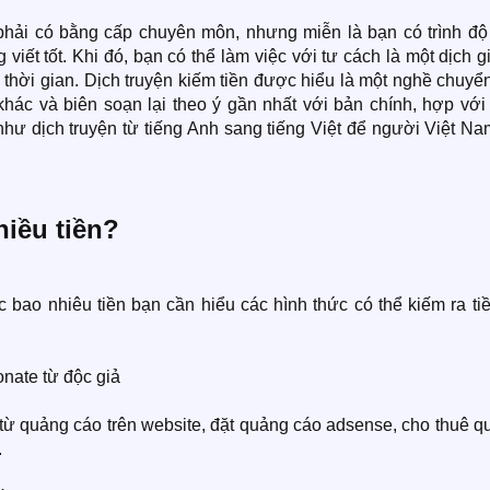
t phải có bằng cấp chuyên môn, nhưng miễn là bạn có trình độ
iết tốt. Khi đó, bạn có thể làm việc với tư cách là một dịch g
à thời gian. Dịch truyện kiếm tiền được hiểu là một nghề chuyể
ác và biên soạn lại theo ý gần nhất với bản chính, hợp với
như dịch truyện từ tiếng Anh sang tiếng Việt để người Việt N
iều tiền?
 bao nhiêu tiền bạn cần hiểu các hình thức có thể kiếm ra ti
onate từ độc giả
n từ quảng cáo trên website, đặt quảng cáo adsense, cho thuê 
.