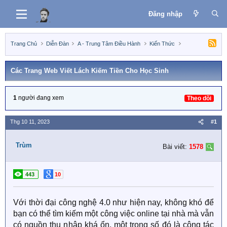
Đăng nhập
Trang Chủ
Diễn Đàn
A - Trung Tâm Điều Hành
Kiến Thức
Các Trang Web Viết Lách Kiếm Tiền Cho Học Sinh
1
người đang xem
Theo dõi
Thg 10 11, 2023
#1
Trùm
Bài viết:
1578
443
10
Với thời đại công nghệ 4.0 như hiện nay, không khó để
bạn có thể tìm kiếm một công việc online tại nhà mà vẫn
có nguồn thu nhập khá ổn, một trong số đó là cộng tác