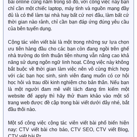
bài online cũng nằm trong số đó, với công việc này bạn
chỉ cần một chiếc laptop, máy tính và nguồn mạng đầy
đủ là có thể làm tại nhà hay bất cứ nơi đâu, làm bất cứ
thời gian nào rảnh, chỉ cần bạn đáp ứng đúng yêu cầu
của bên tuyển dụng.
Cộng tác viên viết bài là một trong những sự lựa chọn
ưu tiên hàng đầu cho các bạn còn đang ngồi trên ghế
nhà trường do tính thuận tiện nhưng vẫn nâng cao khả
năng sử dụng ngôn ngữ linh hoạt. Công việc này không
bắt buộc về thời gian làm việc nên vô cùng thích hợp
với các bạn học sinh, sinh viên đang muốn có cơ hội
học hỏi và trau dồi kinh nghiệm cho bản thân. Nếu bạn
là một người đam mê viết lách đang tìm kiếm một
website để apply thì hãy thử tham khảo vào một số
trang web được đề cập trong bài viết dưới đây nhé, bắt
đầu thôi nào.
Một số công việc cộng tác viên viết bài phổ biến hiện
nay: CTV viết bài cho báo, CTV SEO, CTV viết Blog,
CTV viết bài Pr..