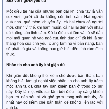
Sex với người yêu cũ
Một điều tai hại của những bạn gái khi chia tay là vẫn
sex với người cũ dù không còn tình cảm. Hai người
quá nhớ, quá thèm 'chuyện ấy', cả hai chưa có người
mới, chính vì thế, khi ham muốn, cả hai lại đến với nhau
dù không còn tình cảm. Đó là điều sai lầm và nó sẽ dẫn
mọi mối quan hệ vào ngõ cụt. tình dục chỉ tốt khi là sự
thăng hoa của tình yêu. Đừng làm nó vì bản năng, bạn
sẽ phải trả giá và không bao giờ biết đến tình cảm đích
thực.
Nhắn tin cho anh ấy khi giận dữ
Khi giận dữ, không thể kiềm chế được bản thân, bạn
không biết làm gì ngoài việc nhắn tin cho anh ấy trách
móc anh ta đã chia tay bạn khiến bạn ở trong cơ sự
này. Đây là một việc sai lầm bởi điều này càng khiến
bạn trở nên xấu xí và ghê gớm trong mắt anh ấy, tốt
nhất hãy cố kiềm chế bản thân để không liên lạc với
anh ta.