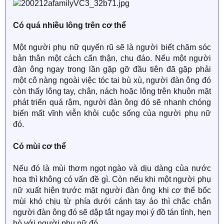
Có quá nhiều lông trên cơ thể
Một người phụ nữ quyến rũ sẽ là người biết chăm sóc
bản thân một cách cẩn thận, chu đáo. Nếu một người
đàn ông ngay trong lần gặp gỡ đầu tiên đã gặp phải
một cô nàng ngoài việc tóc tai bù xù, người đàn ông đó
còn thấy lông tay, chân, nách hoặc lông trên khuôn mặt
phát triển quá rậm, người đàn ông đó sẽ nhanh chóng
biến mất vĩnh viễn khỏi cuộc sống của người phụ nữ
đó.
Có mùi cơ thể
Nếu đó là mùi thơm ngọt ngào và dịu dàng của nước
hoa thì không có vấn đề gì. Còn nếu khi một người phụ
nữ xuất hiện trước mặt người đàn ông khi cơ thể bốc
mùi khó chịu từ phía dưới cánh tay áo thì chắc chắn
người đàn ông đó sẽ dập tắt ngay mọi ý đồ tán tỉnh, hẹn
hò với người phụ nữ đó.