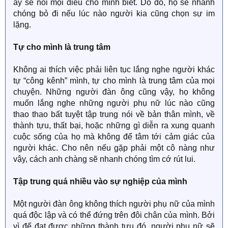
ấy sẽ nói mọi điều cho mình biết. Do đó, họ sẽ nhanh
chóng bỏ đi nếu lúc nào người kia cũng chọn sự im
lặng.
Tự cho mình là trung tâm
Không ai thích việc phải liên tục lắng nghe người khác
tự “công kênh” mình, tự cho mình là trung tâm của mọi
chuyện. Những người đàn ông cũng vậy, họ không
muốn lắng nghe những người phụ nữ lúc nào cũng
thao thao bất tuyệt tập trung nói về bản thân mình, về
thành tựu, thất bại, hoặc những gì diễn ra xung quanh
cuộc sống của họ mà không để tâm tới cảm giác của
người khác. Cho nên nếu gặp phải một cô nàng như
vậy, cách anh chàng sẽ nhanh chóng tìm cớ rút lui.
Tập trung quá nhiều vào sự nghiệp của mình
Một người đàn ông không thích người phụ nữ của mình
quá độc lập và có thể đứng trên đôi chân của mình. Bởi
vì để đạt được những thành tựu đó, người phụ nữ sẽ