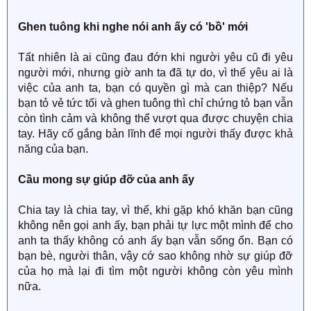
Ghen tuông khi nghe nói anh ấy có 'bồ' mới
Tất nhiên là ai cũng đau đớn khi người yêu cũ đi yêu
người mới, nhưng giờ anh ta đã tự do, vì thế yêu ai là
việc của anh ta, bạn có quyền gì mà can thiệp? Nếu
bạn tỏ vẻ tức tối và ghen tuông thì chỉ chứng tỏ bạn vẫn
còn tình cảm và không thể vượt qua được chuyện chia
tay. Hãy cố gắng bản lĩnh để mọi người thấy được khả
năng của bạn.
Cầu mong sự giúp đỡ của anh ấy
Chia tay là chia tay, vì thế, khi gặp khó khăn bạn cũng
không nên gọi anh ấy, bạn phải tự lực một mình để cho
anh ta thấy không có anh ấy bạn vẫn sống ổn. Bạn có
bạn bè, người thân, vậy cớ sao không nhờ sự giúp đỡ
của họ mà lại đi tìm một người không còn yêu mình
nữa.