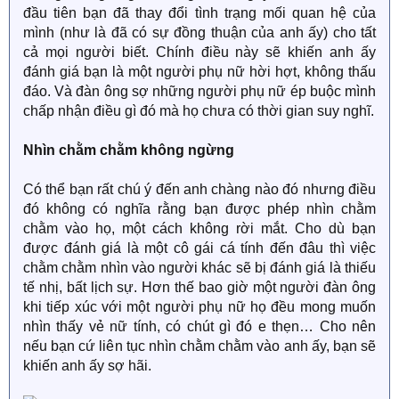
đầu tiên bạn đã thay đổi tình trạng mối quan hệ của
mình (như là đã có sự đồng thuận của anh ấy) cho tất
cả mọi người biết. Chính điều này sẽ khiến anh ấy
đánh giá bạn là một người phụ nữ hời hợt, không thấu
đáo. Và đàn ông sợ những người phụ nữ ép buộc mình
chấp nhận điều gì đó mà họ chưa có thời gian suy nghĩ.
Nhìn chằm chằm không ngừng
Có thể bạn rất chú ý đến anh chàng nào đó nhưng điều
đó không có nghĩa rằng bạn được phép nhìn chằm
chằm vào họ, một cách không rời mắt. Cho dù bạn
được đánh giá là một cô gái cá tính đến đâu thì việc
chằm chằm nhìn vào người khác sẽ bị đánh giá là thiếu
tế nhị, bất lịch sự. Hơn thế bao giờ một người đàn ông
khi tiếp xúc với một người phụ nữ họ đều mong muốn
nhìn thấy vẻ nữ tính, có chút gì đó e thẹn… Cho nên
nếu bạn cứ liên tục nhìn chằm chằm vào anh ấy, bạn sẽ
khiến anh ấy sợ hãi.