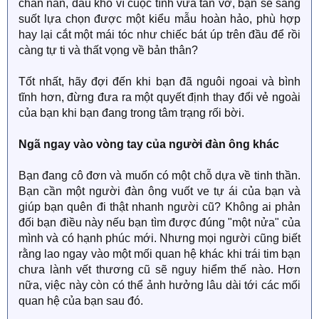
chán nản, đau khổ vì cuộc tình vừa tan vỡ, bạn sẽ sáng
suốt lựa chọn được một kiểu mẫu hoàn hảo, phù hợp
hay lại cắt một mái tóc như chiếc bát úp trên đầu để rồi
càng tự ti và thất vọng về bản thân?
Tốt nhất, hãy đợi đến khi bạn đã nguôi ngoai và bình
tĩnh hơn, đừng đưa ra một quyết định thay đổi vẻ ngoài
của bạn khi bạn đang trong tâm trạng rối bời.
Ngã ngay vào vòng tay của người đàn ông khác
Bạn đang cô đơn và muốn có một chỗ dựa về tinh thần.
Bạn cần một người đàn ông vuốt ve tự ái của bạn và
giúp bạn quên đi thật nhanh người cũ? Không ai phản
đối bạn điều này nếu bạn tìm được đúng "một nửa" của
mình và có hạnh phúc mới. Nhưng mọi người cũng biết
rằng lao ngay vào một mối quan hệ khác khi trái tim bạn
chưa lành vết thương cũ sẽ nguy hiểm thế nào. Hơn
nữa, việc này còn có thể ảnh hưởng lâu dài tới các mối
quan hệ của bạn sau đó.