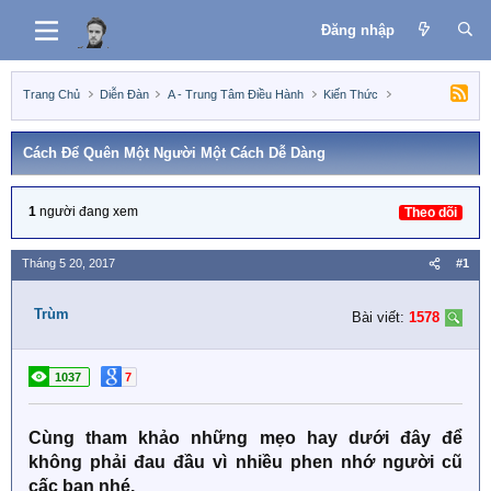
Đăng nhập
Trang Chủ
Diễn Đàn
A - Trung Tâm Điều Hành
Kiến Thức
Cách Để Quên Một Người Một Cách Dễ Dàng
1
người đang xem
Theo dõi
Tháng 5 20, 2017
#1
Trùm
Bài viết:
1578
1037
7
Cùng tham khảo những mẹo hay dưới đây để
không phải đau đầu vì nhiều phen nhớ người cũ
cấc bạn nhé.