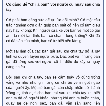
Cố gắng để "chỉ là bạn" với người cũ ngay sau chia
tay
Có phải bạn gắng sức để tự lừa dối mình? Có một câu
trắc nghiệm đơn giản giúp bạn biết có nên cố làm điều
này hay không: Khi người xưa kể với bạn về một cô gái
anh ta mới tán tỉnh, bạn có chạnh lòng không? Khi đã
có đáp án của mình, bạn sẽ tự biết nên làm gì.
Một sai lầm của các bạn gái sau khi chia tay đó là lụy
tình và quyến luyến người xưa. Đặc biệt với những bạn
gái đã từng sex với người cũ thì điều đó xảy ra ngày
càng nhiều.
Bởi sau khi chia tay, bạn sẽ cảm thấy vô cùng trống
vắng và nhớ nhung những cử chỉ âu yếm ngọt ngào
của người ấy. Một số bạn gái còn chấp nhận trở thành
'công cụ tình dục' cho bạn trai sau khi chia tay khi biết
anh ta đã có người khác, nhưng khi anh ta buồn chán,
quay lại đề nghị sex, bạn gái vẫn sẵn sàng 'lên