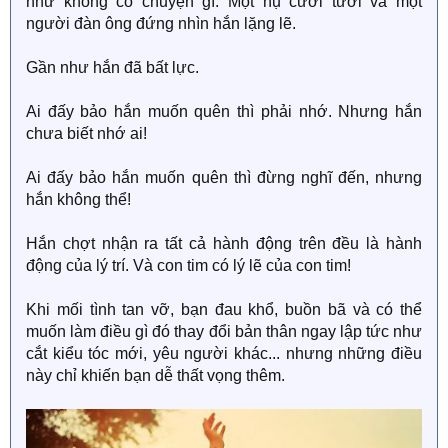
như không có chuyện gì. Một nụ cười tươi và một
người đàn ông đứng nhìn hắn lặng lẽ.
Gần như hắn đã bất lực.
Ai đấy bảo hắn muốn quên thì phải nhớ. Nhưng hắn
chưa biết nhớ ai!
Ai đấy bảo hắn muốn quên thì đừng nghĩ đến, nhưng
hắn không thể!
Hắn chợt nhận ra tất cả hành động trên đều là hành
động của lý trí. Và con tim có lý lẽ của con tim!
Khi mối tình tan vỡ, bạn đau khổ, buồn bã và có thể
muốn làm điều gì đó thay đổi bản thân ngay lập tức như
cắt kiểu tóc mới, yêu người khác... nhưng những điều
này chỉ khiến bạn dễ thất vọng thêm.