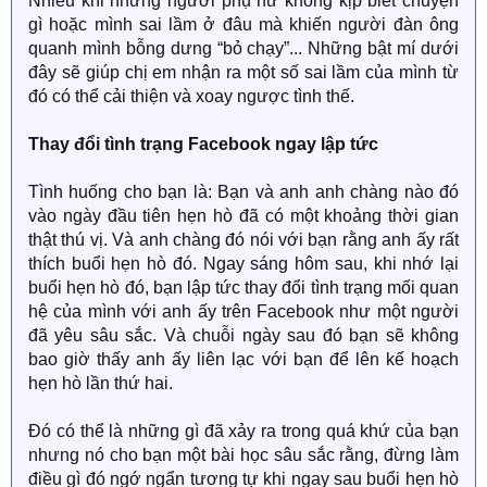
Nhiều khi những người phụ nữ không kịp biết chuyện
gì hoặc mình sai lầm ở đâu mà khiến người đàn ông
quanh mình bỗng dưng “bỏ chạy”... Những bật mí dưới
đây sẽ giúp chị em nhận ra một số sai lầm của mình từ
đó có thể cải thiện và xoay ngược tình thế.
Thay đổi tình trạng Facebook ngay lập tức
Tình huống cho bạn là: Bạn và anh anh chàng nào đó
vào ngày đầu tiên hẹn hò đã có một khoảng thời gian
thật thú vị. Và anh chàng đó nói với bạn rằng anh ấy rất
thích buổi hẹn hò đó. Ngay sáng hôm sau, khi nhớ lại
buổi hẹn hò đó, bạn lập tức thay đổi tình trạng mối quan
hệ của mình với anh ấy trên Facebook như một người
đã yêu sâu sắc. Và chuỗi ngày sau đó bạn sẽ không
bao giờ thấy anh ấy liên lạc với bạn để lên kế hoạch
hẹn hò lần thứ hai.
Đó có thể là những gì đã xảy ra trong quá khứ của bạn
nhưng nó cho bạn một bài học sâu sắc rằng, đừng làm
điều gì đó ngớ ngẩn tương tự khi ngay sau buổi hẹn hò