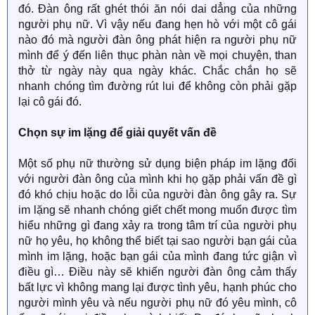
đó. Đàn ông rất ghét thói ăn nói dai dẳng của những
người phụ nữ. Vì vậy nếu đang hẹn hò với một cô gái
nào đó mà người đàn ông phát hiện ra người phụ nữ
mình để ý đến liên thục phàn nàn về mọi chuyện, than
thở từ ngày này qua ngày khác. Chắc chắn họ sẽ
nhanh chóng tìm đường rút lui để không còn phải gặp
lại cô gái đó.
Chọn sự im lặng để giải quyết vấn đề
Một số phụ nữ thường sử dụng biện pháp im lặng đối
với người đàn ông của mình khi họ gặp phải vấn đề gì
đó khó chịu hoặc do lỗi của người đàn ông gây ra. Sự
im lặng sẽ nhanh chóng giết chết mong muốn được tìm
hiểu những gì đang xảy ra trong tâm trí của người phụ
nữ họ yêu, họ không thể biết tại sao người bạn gái của
mình im lặng, hoặc bạn gái của mình đang tức giận vì
điều gì… Điều này sẽ khiến người đàn ông cảm thấy
bất lực vì không mang lại được tình yêu, hạnh phúc cho
người mình yêu và nếu người phụ nữ đó yêu mình, cô