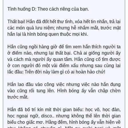
Tình huống D: Theo cách riêng của bạn.
Thất bại! Hắn đã đốt hết thư tình, xóa hết tin nhắn, trả lại
các món quà lưu niệm; nhưng hễ nhắm mắt, trước mặt
hắn lại là hình bóng quen thuộc mọi khi.
Hắn cũng ngồi hàng giờ để tìm xem hắn thích người ta
ở điểm nào, nhưng lại thất bại. Chả ai giống người ấy
và cách mà người ấy quan tâm. Hắn cũng cố tìm được
ở con người đó một vài điểm xấu nhưng sau cùng lại
lắc đầu: Trên đời này làm gì có ai hoàn hảo chứ!
Hắn lao đầu vào công việc nhưng việc nào hắn đụng
vào cũng rối tung lên. Hình bóng ấy vẫn chập chờn
trước mắt.
Hắn đã bố trí kín mít thời gian biểu: học võ, học đàn,
học ngoại ngữ, disco.. nhưng không thể lên thời gian
biểu cho giấc mơ. Hằng đêm, hình bóng ấy vẫn hiện về