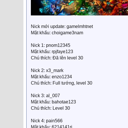
Nick mới update: gamelmhtnet
Mật khẩu: choigame3nam
Nick 1: pnom12345
Mật khẩu: rpjfaye123
Chú thích: Đã lên level 30
Nick 2: x3_mark
Mật khẩu: enzo1234
Chú thích: Full tướng, level 30
Nick 3: al_007
Mật khẩu: bahotae123
Chú thích: Level 30
Nick 4: pain566
Mật khẩu: 6214141rj