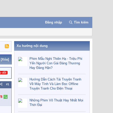
Đăng nhập
Tìm kiếm
Xu hướng nội dung
Phim Mẫu Nghi Thiên Hạ - Triệu Phi
[Xóa]
Yến Người Con Gái Đáng Thương
Hay Đáng Hận?
o dõi
Hướng Dẫn Cách Tải Truyện Tranh
Về Máy Tính Và Làm Đọc Offline
#1
Truyện Tranh Cho Điện Thoại
78
Những Phim Võ Thuật Hay Nhất Mọi
Thời Đại