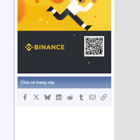
Chia sẻ trang này
Facebook
X
Bluesky
LinkedIn
Reddit
Tumblr
Email
Link