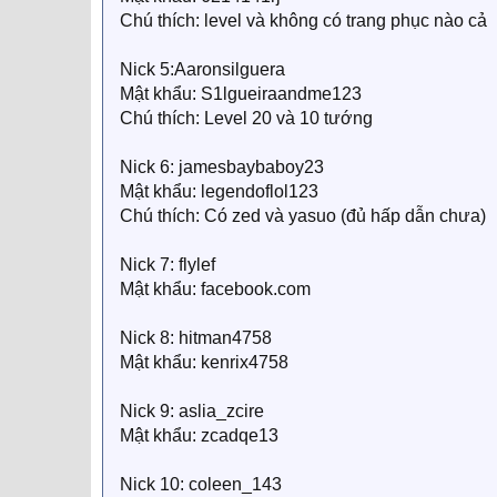
Chú thích: level và không có trang phục nào cả
Nick 5:Aaronsilguera
Mật khẩu: S1lgueiraandme123
Chú thích: Level 20 và 10 tướng
Nick 6: jamesbaybaboy23
Mật khẩu: legendoflol123
Chú thích: Có zed và yasuo (đủ hấp dẫn chưa)
Nick 7: flylef
Mật khẩu: facebook.com
Nick 8: hitman4758
Mật khẩu: kenrix4758
Nick 9: aslia_zcire
Mật khẩu: zcadqe13
Nick 10: coleen_143