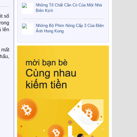
Những Tố Chất Cần Có Của Một Nhà
Biên Kịch
t số
rong
Những Bộ Phim Nóng Cấp 3 Của Điện
 lên
Ảnh Hong Kong
y mất
hẩu,