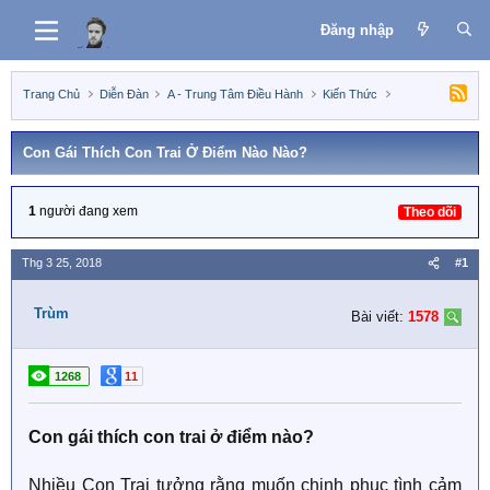
Đăng nhập
Trang Chủ
Diễn Đàn
A - Trung Tâm Điều Hành
Kiến Thức
Con Gái Thích Con Trai Ở Điểm Nào Nào?
1
người đang xem
Theo dõi
Thg 3 25, 2018
#1
Trùm
Bài viết:
1578
1268
11
Con gái thích con trai ở điểm nào?
Nhiều Con Trai tưởng rằng muốn chinh phục tình cảm