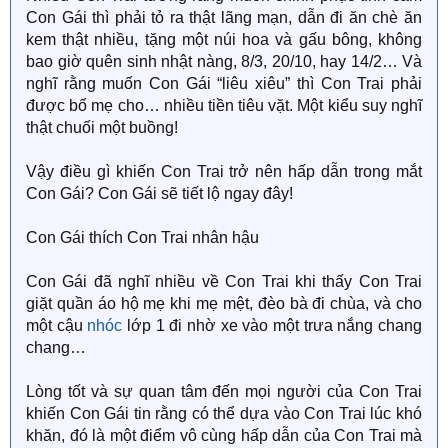
Con Gái thì phải tỏ ra thật lãng mạn, dẫn đi ăn chè ăn
kem thật nhiều, tặng một núi hoa và gấu bông, không
bao giờ quên sinh nhật nàng, 8/3, 20/10, hay 14/2… Và
nghĩ rằng muốn Con Gái “liêu xiêu” thì Con Trai phải
được bố mẹ cho… nhiều tiền tiêu vặt. Một kiểu suy nghĩ
thật chuối một buồng!
Vậy điều gì khiến Con Trai trở nên hấp dẫn trong mắt
Con Gái? Con Gái sẽ tiết lộ ngay đây!
Con Gái thích Con Trai nhân hậu
Con Gái đã nghĩ nhiều về Con Trai khi thấy Con Trai
giặt quần áo hộ mẹ khi mẹ mệt, đèo bà đi chùa, và cho
một cậu
nhóc
lớp 1 đi nhờ xe vào một trưa nắng chang
chang…
Lòng tốt và sự quan tâm đến mọi người của Con Trai
khiến Con Gái tin rằng có thể dựa vào Con Trai lúc khó
khăn, đó là một điểm vô cùng hấp dẫn của Con Trai mà