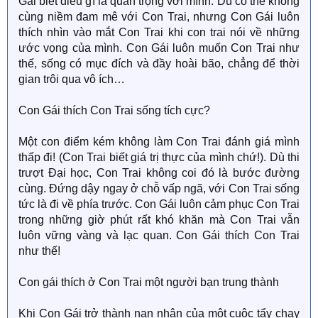
Gái biết điều gì là quan trọng với mình. Dù có thể không
cùng niềm đam mê với Con Trai, nhưng Con Gái luôn
thích nhìn vào mắt Con Trai khi con trai nói về những
ước vọng của mình. Con Gái luôn muốn Con Trai như
thế, sống có mục đích và đầy hoài bão, chẳng để thời
gian trôi qua vô ích…
Con Gái thích Con Trai sống tích cực?
Một con điểm kém không làm Con Trai đánh giá mình
thấp đi! (Con Trai biết giá trị thực của mình chứ!). Dù thi
trượt Đại học, Con Trai không coi đó là bước đường
cùng. Đứng dậy ngay ở chỗ vấp ngã, với Con Trai sống
tức là đi về phía trước. Con Gái luôn cảm phục Con Trai
trong những giờ phút rất khó khăn mà Con Trai vẫn
luôn vững vàng và lạc quan. Con Gái thích Con Trai
như thế!
Con gái thích ở Con Trai một người bạn trung thành
Khi Con Gái trở thành nạn nhân của một cuộc tẩy chay