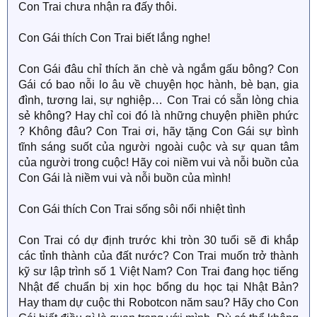
Con Trai chưa nhận ra đấy thôi.
Con Gái thích Con Trai biết lắng nghe!
Con Gái đâu chỉ thích ăn chè và ngắm gấu bông? Con
Gái có bao nỗi lo âu về chuyện học hành, bè bạn, gia
đình, tương lai, sự nghiệp… Con Trai có sẵn lòng chia
sẻ không? Hay chỉ coi đó là những chuyện phiền phức
? Không đâu? Con Trai ơi, hãy tặng Con Gái sự bình
tĩnh sáng suốt của người ngoài cuộc và sự quan tâm
của người trong cuộc! Hãy coi niềm vui và nỗi buồn của
Con Gái là niềm vui và nỗi buồn của mình!
Con Gái thích Con Trai sống sôi nổi nhiệt tình
Con Trai có dự định trước khi tròn 30 tuổi sẽ đi khắp
các tỉnh thành của đất nước? Con Trai muốn trở thành
kỹ sư lập trình số 1 Việt Nam? Con Trai đang học tiếng
Nhật để chuẩn bị xin học bổng du học tại Nhật Bản?
Hay tham dự cuộc thi Robotcon năm sau? Hãy cho Con