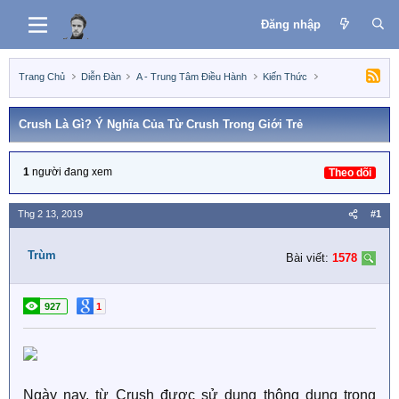
Đăng nhập
Trang Chủ
Diễn Đàn
A - Trung Tâm Điều Hành
Kiến Thức
Crush Là Gì? Ý Nghĩa Của Từ Crush Trong Giới Trẻ
1
người đang xem
Theo dõi
Thg 2 13, 2019
#1
Trùm
Bài viết:
1578
927
1
Ngày nay, từ Crush được sử dụng thông dụng trong