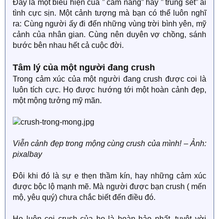
Đây là một biểu hiện của ” cảm nắng” hay ” trúng sét” ái
tình cực sịn. Một cảnh tượng mà bạn có thể luôn nghĩ
ra: Cùng người ấy đi đến những vùng trời bình yên, mỹ
cảnh của nhân gian. Cùng nên duyên vợ chồng, sánh
bước bên nhau hết cả cuộc đời.
Tâm lý của một người đang crush
Trong cảm xúc của một người đang crush được coi là
luôn tích cực. Họ được hướng tới một hoàn cảnh đẹp,
một mộng tưởng mỹ mãn.
Viễn cảnh đẹp trong mộng cùng crush của mình! – Ảnh:
pixalbay
Đôi khi đó là sự e thẹn thầm kín, hay những cảm xúc
được bộc lộ mạnh mẽ. Mà người được bạn crush ( mến
mộ, yêu quý) chưa chắc biết đến điều đó.
Họ luôn coi crush của họ là hoàn hảo nhất, tuyệt vời