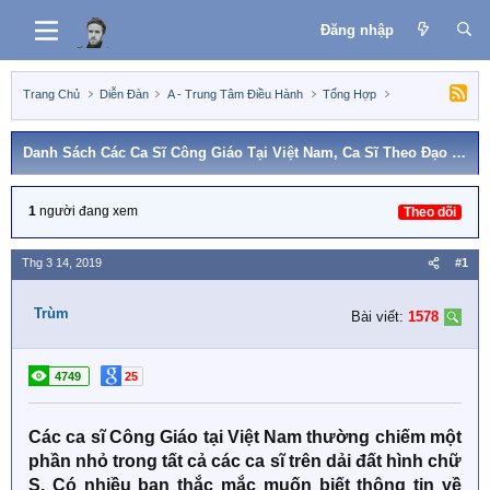
Đăng nhập
Trang Chủ
Diễn Đàn
A - Trung Tâm Điều Hành
Tổng Hợp
Danh Sách Các Ca Sĩ Công Giáo Tại Việt Nam, Ca Sĩ Theo Đạo Thiên Chúa
1
người đang xem
Theo dõi
Thg 3 14, 2019
#1
Trùm
Bài viết:
1578
4749
25
Các ca sĩ Công Giáo tại Việt Nam thường chiếm một
phần nhỏ trong tất cả các ca sĩ trên dải đất hình chữ
S. Có nhiều bạn thắc mắc muốn biết thông tin về