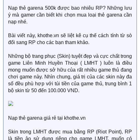
Nạp thẻ garena 500k được bao nhiêu RP? Những lưu
ý mà gamer cần biết khi chọn mua loại thẻ garena cần
nạp nhé.
Bài viết này, khothe.vn sẽ liệt kê cụ thế cách tính từ sò
đổi sang RP cho các bạn tham khảo.
Những bộ trang phục (Skin) tuyệt đẹp và cực chất trong
game Liên Minh Huyền Thoại ( LMHT ) luôn là điều
mong muốn được sở hữu của rất nhiều game thủ đang
chơi game này. Nhìn chung, giá trị của các skin này đa
số đều phù hợp với túi tiền của game thủ, trung bình 1
bộ skin từ 50 đến 100.000 VND.
Nạp thẻ garena giá rẻ tại khothe.vn
Skin trong LMHT được mua bằng RP (Riot Point), RP
là tiền ảo sử dụng riêng cho game LMHT, muốn có