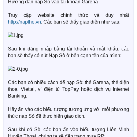
Hướng dẫn nạp Sò vào tài khoản Garena
Truy cập website chính thức và duy nhất
http://napthe.vn
. Các bạn sẽ thấy giao diện như sau:
Sau khi đăng nhập bằng tài khoản và mật khẩu, các
bạn sẽ thấy có nút Nạp Sò ở bên cạnh tên của mình:
Các bạn có nhiều cách để nạp Sò: thẻ Garena, thẻ điện
thoại Viettel, ví điện tử TopPay hoặc dịch vụ Internet
Banking.
Hãy ấn vào các biểu tượng tương ứng với mỗi phương
thức nạp Sò để thực hiện giao dịch.
Sau khi có Sò, các bạn ấn vào biểu tượng Liên Minh
Huyền Thoại, chúng ta sẽ đến trang mua RP: