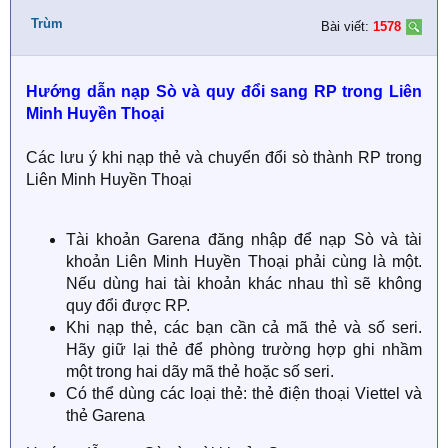
Trùm
Bài viết:
1578
Hướng dẫn nạp Sò và quy đổi sang RP trong Liên
Minh Huyền Thoại
Các lưu ý khi nạp thẻ và chuyển đổi sò thành RP trong
Liên Minh Huyền Thoại
Tài khoản Garena đăng nhập để nạp Sò và tài
khoản Liên Minh Huyền Thoại phải cùng là một.
Nếu dùng hai tài khoản khác nhau thì sẽ không
quy đổi được RP.
Khi nạp thẻ, các bạn cần cả mã thẻ và số seri.
Hãy giữ lại thẻ để phòng trường hợp ghi nhầm
một trong hai dãy mã thẻ hoặc số seri.
Có thể dùng các loại thẻ: thẻ điện thoại Viettel và
thẻ Garena