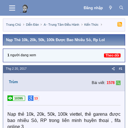
Đăng nhập
Trang Chủ
Diễn Đàn
A - Trung Tâm Điều Hành
Kiến Thức
Nạp Thẻ 10k, 20k, 50k, 100k Được Bao Nhiêu Sò, Rp Lol
1
người đang xem
Theo dõi
Thg 2 20, 2017
#1
Trùm
Bài viết:
1578
10395
13
Nạp thẻ 10k, 20k, 50k, 100k viettel, thẻ garena được
bao nhiêu Sò, RP trong liên minh huyền thoại , fifa
online 3