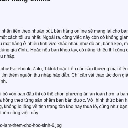
e nhận tiền theo nhuận bút, bán hàng online sẽ mang lại cho bạ
ột cách tối ưu nhất. Ngoài ra, công việc này còn có không gia
iều mặt hàng ở nhiều lĩnh vực khác nhau như đồ ăn, bánh kẹo, m
 dùng gia đình.. Hoặc nếu bạn khéo tay, có năng khiếu thì cũng 
u nhập.
 như Facebook, Zalo, Tiktok hoặc trên các sàn thương mại điện
 tìm thêm nguồn thu nhập hấp dẫn. Chỉ cần vài thao tác đơn giả
inh.
i bỏ vốn ban đầu thì có thể chọn phương án an toàn hơn là bán
oa hồng theo từng sản phầm bạn bán được. Với hình thức bán 
 không lo lắng về tình trạng tồn kho hay thua lỗ, cũng như bạn
riển công việc này.​