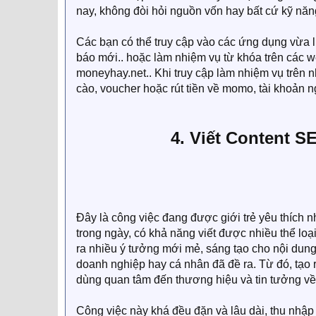
nay, không đòi hỏi nguồn vốn hay bất cứ kỹ nă
Các bạn có thể truy cập vào các ứng dụng vừa l
báo mới.. hoặc làm nhiệm vụ từ khóa trên các we
moneyhay.net.. Khi truy cập làm nhiệm vụ trên 
cào, voucher hoặc rút tiền về momo, tài khoản n
4. Viết Content S
Đây là công việc đang được giới trẻ yêu thích 
trong ngày, có khả năng viết được nhiều thể loại
ra nhiều ý tưởng mới mẻ, sáng tạo cho nội dung b
doanh nghiệp hay cá nhân đã đề ra. Từ đó, tạo r
dùng quan tâm đến thương hiệu và tin tưởng v
Công việc này khá đều đặn và lâu dài, thu nhập 