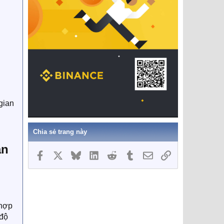
gian
Chia sẻ trang này
ạn
Facebook
X
Bluesky
LinkedIn
Reddit
Tumblr
Email
Link
 hợp
 độ