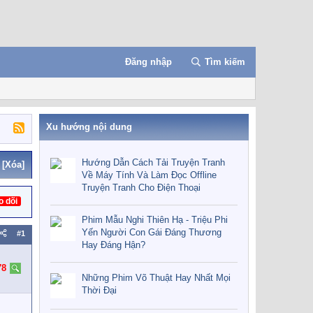
Đăng nhập
Tìm kiếm
Xu hướng nội dung
Hướng Dẫn Cách Tải Truyện Tranh
[Xóa]
Về Máy Tính Và Làm Đọc Offline
Truyện Tranh Cho Điện Thoại
o dõi
Phim Mẫu Nghi Thiên Hạ - Triệu Phi
Yến Người Con Gái Đáng Thương
#1
Hay Đáng Hận?
78
Những Phim Võ Thuật Hay Nhất Mọi
Thời Đại