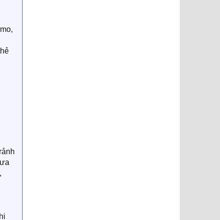
omo,
thẻ
 rảnh
đưa
,
i
hi