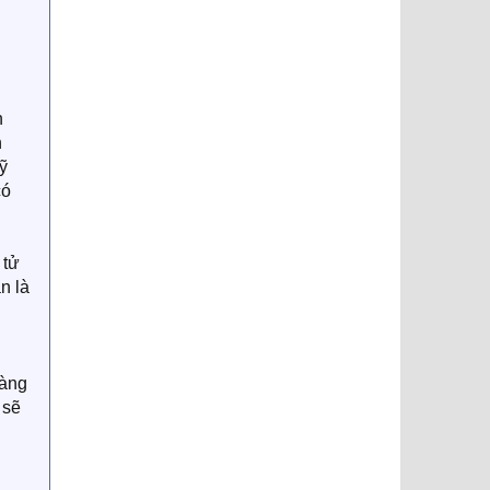
n
n
ỹ
có
 tử
n là
hàng
 sẽ