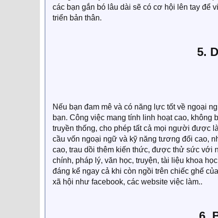
các bạn gắn bó lâu dài sẽ có cơ hội lên tay để 
triển bản thân.​
5. 
Nếu bạn đam mê và có năng lực tốt về ngoại ngữ 
bạn. Công việc mang tính linh hoạt cao, không b
truyền thống, cho phép tất cả mọi người được l
cầu vốn ngoại ngữ và kỹ năng tương đối cao, nh
cao, trau dồi thêm kiến thức, được thử sức với nh
chính, pháp lý, văn học, truyện, tài liệu khoa h
đáng kể ngay cả khi còn ngồi trên chiếc ghế củ
xã hội như facebook, các website việc làm..​
6. 