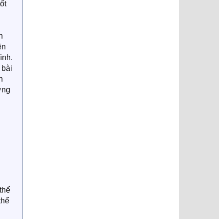
ốt
n
ên
ình.
 bài
n
ờng
thể
thể