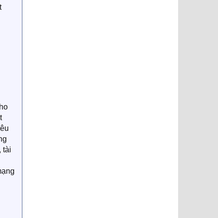
t
cho
t
yêu
ng
 tài
 mạng