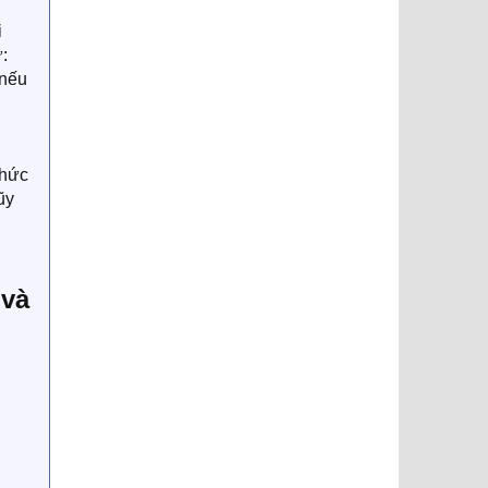
i
:
 nếu
thức
ũy
 và