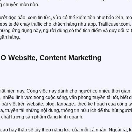
ng chuyên môn nào.
ướt đọc báo, xem tin tức, vừa có thể kiếm tiền như báo 24h, m
bsite để chạy traffic cho khách hàng như app. Trafficuser.com,
những ứng dụng này, người dùng có thể tích điểm và quy đổi ra 
gân hàng.​
EO Website, Content Marketing
nhất hiện nay. Công việc này dành cho người có nhiều thời gian
, nhiều lĩnh vực trong cuộc sống, văn phong truyền tải tốt, biết 
ài viết trên website, blog, fanpage.. theo kế hoạch của công ty
a, truyền tải những nội dung, thông tin hữu ích để thu hút ngườ
ề chất lượng sản phẩm đang kinh doanh.
cao hay thấp sẽ tùy theo năng lực của mỗi cá nhân. Ngoài ra, k