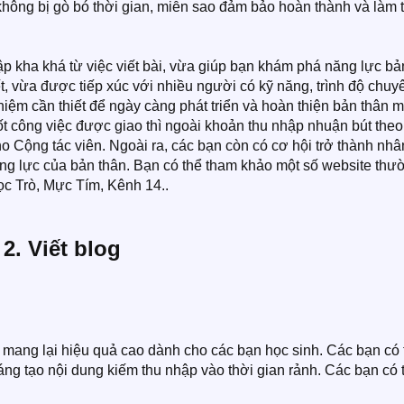
không bị gò bó thời gian, miễn sao đảm bảo hoàn thành và làm t
 kha khá từ việc viết bài, vừa giúp bạn khám phá năng lực bả
ết, vừa được tiếp xúc với nhiều người có kỹ năng, trình độ chuy
iệm cần thiết để ngày càng phát triển và hoàn thiện bản thân m
ốt công việc được giao thì ngoài khoản thu nhập nhuận bút theo
o Cộng tác viên. Ngoài ra, các bạn còn có cơ hội trở thành nhâ
năng lực của bản thân. Bạn có thể tham khảo một số website thư
c Trò, Mực Tím, Kênh 14..​
2. Viết blog
 mang lại hiệu quả cao dành cho các bạn học sinh. Các bạn có 
áng tạo nội dung kiếm thu nhập vào thời gian rảnh. Các bạn có 