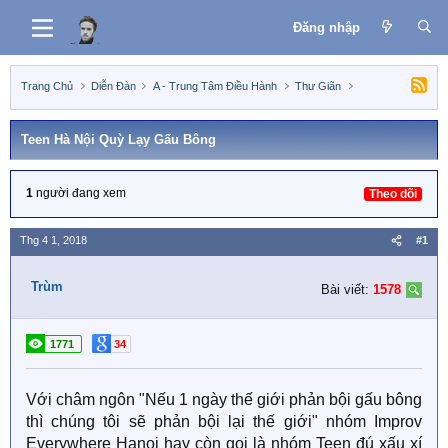
Đăng nhập
Trang Chủ
Diễn Đàn
A - Trung Tâm Điều Hành
Thư Giãn
Teen Hà Nội Quỳ Lạy Gấu Bông
1
người đang xem
Theo dõi
Thg 4 1, 2018
#1
Trùm
Bài viết:
1578
1771
34
Với châm ngôn "Nếu 1 ngày thế giới phản bội gấu bông
thì chúng tôi sẽ phản bội lại thế giới" nhóm Improv
Everywhere Hanoi hay còn gọi là nhóm Teen đú xấu xí