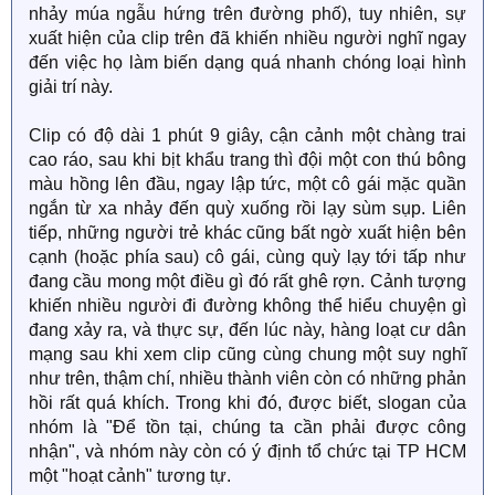
nhảy múa ngẫu hứng trên đường phố), tuy nhiên, sự
xuất hiện của clip trên đã khiến nhiều người nghĩ ngay
đến việc họ làm biến dạng quá nhanh chóng loại hình
giải trí này.
Clip có độ dài 1 phút 9 giây, cận cảnh một chàng trai
cao ráo, sau khi bịt khẩu trang thì đội một con thú bông
màu hồng lên đầu, ngay lập tức, một cô gái mặc quần
ngắn từ xa nhảy đến quỳ xuống rồi lạy sùm sụp. Liên
tiếp, những người trẻ khác cũng bất ngờ xuất hiện bên
cạnh (hoặc phía sau) cô gái, cùng quỳ lạy tới tấp như
đang cầu mong một điều gì đó rất ghê rợn. Cảnh tượng
khiến nhiều người đi đường không thể hiểu chuyện gì
đang xảy ra, và thực sự, đến lúc này, hàng loạt cư dân
mạng sau khi xem clip cũng cùng chung một suy nghĩ
như trên, thậm chí, nhiều thành viên còn có những phản
hồi rất quá khích. Trong khi đó, được biết, slogan của
nhóm là "Để tồn tại, chúng ta cần phải được công
nhận", và nhóm này còn có ý định tổ chức tại TP HCM
một "hoạt cảnh" tương tự.