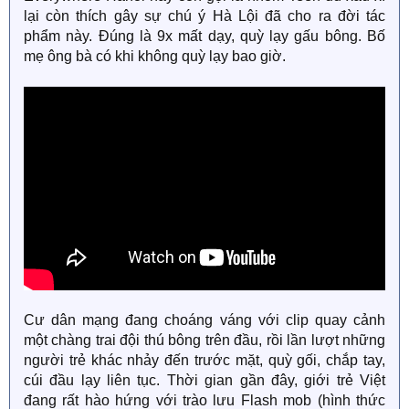
lại còn thích gây sự chú ý Hà Lội đã cho ra đời tác
phẩm này. Đúng là 9x mất dạy, quỳ lạy gấu bông. Bố
mẹ ông bà có khi không quỳ lạy bao giờ.
Cư dân mạng đang choáng váng với clip quay cảnh
một chàng trai đội thú bông trên đầu, rồi lần lượt những
người trẻ khác nhảy đến trước mặt, quỳ gối, chắp tay,
cúi đầu lạy liên tục. Thời gian gần đây, giới trẻ Việt
đang rất hào hứng với trào lưu Flash mob (hình thức