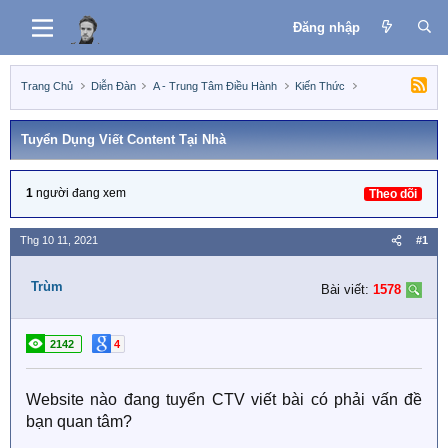
Đăng nhập
Trang Chủ
Diễn Đàn
A - Trung Tâm Điều Hành
Kiến Thức
Tuyển Dụng Viết Content Tại Nhà
1
người đang xem
Theo dõi
Thg 10 11, 2021
#1
Trùm
Bài viết:
1578
2142
4
Website nào đang tuyển CTV viết bài có phải vấn đề
bạn quan tâm?