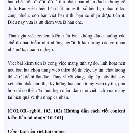
hạn chế luôn đi đôi, đó là thu nhập bạn nhận được không cố
định. Bạn viết nhiều bài chất lượng thì số tiền bạn nhận được
càng nhiều, còn bạn viết bài ít thì bạn sẽ nhận được tiền ít.
Điều này vừa là ưu điểm vừa là hạn chế.
Tham gia viết content kiếm tiền bạn không được hưởng các
chế độ bảo hiểm như những người đi làm trong các cơ quan
nhà nước, doanh nghiệp.
Viết bài kiếm tiền là công việc mang tính tự do, linh hoạt nên
nếu bạn lựa chọn trang web thiếu độ tin cậy, uy tín, chất lượng
thì sẽ rất dễ bị lừa đảo. Thay vì vội vàng, hấp tấp, hãy thật suy
xét, cân nhắc cho thật kỹ lưỡng lựa chọn trang web uy tín, phù
hợp để có thể vừa thực hiện niềm đam mê viết lách vừa mang
lại hiệu quả về thu nhập cá nhân.
[COLOR=rgb(0, 102, 102) ]Hướng dẫn cách viết content
kiếm tiền tại nhà[/COLOR]
Cộng tác viên viết bài online