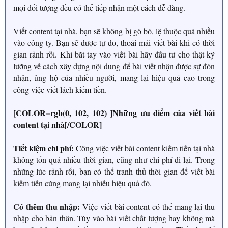
mọi đối tượng đều có thể tiếp nhận một cách dễ dàng.
Viết content tại nhà, bạn sẽ không bị gò bó, lệ thuộc quá nhiều
vào công ty. Bạn sẽ được tự do, thoải mái viết bài khi có thời
gian rảnh rỗi. Khi bắt tay vào viết bài hãy đầu tư cho thật kỹ
lưỡng về cách xây dựng nội dung để bài viết nhận được sự đón
nhận, ủng hộ của nhiều người, mang lại hiệu quả cao trong
công việc viết lách kiếm tiền.
[COLOR=rgb(0, 102, 102) ]Những ưu điểm của viết bài
content tại nhà[/COLOR]
Tiết kiệm chi phí:
Công việc viết bài content kiếm tiền tại nhà
không tốn quá nhiều thời gian, cũng như chi phí đi lại. Trong
những lúc rảnh rỗi, bạn có thể tranh thủ thời gian để viết bài
kiếm tiền cũng mang lại nhiều hiệu quả đó.
Có thêm thu nhập:
Việc viết bài content có thể mang lại thu
nhập cho bản thân. Tùy vào bài viết chất lượng hay không mà