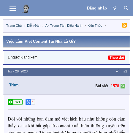
Đăng nhập
Trang Chủ
Diễn Đàn
A - Trung Tâm Điều Hành
Kiến Thức
Việc Làm Viết Content Tại Nhà Là Gì?
1
người đang xem
Theo dõi
Thg 7 28, 2023
#1
Trùm
Bài viết:
1578
371
1
Đối với những bạn đam mê viết lách hầu như không còn cảm
thấy xa lạ khi bắt gặp từ content xuất hiện thường xuyên trên
các trang mạng. Từ content được mọi người sử dụng phổ biến