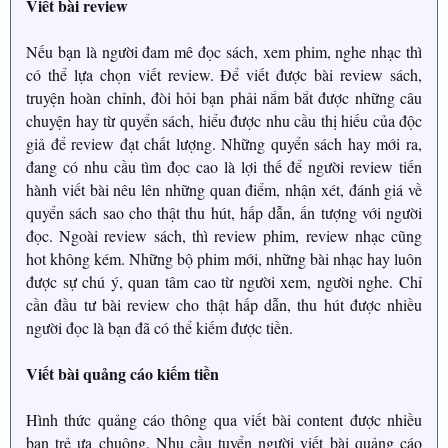
Viết bài review
Nếu bạn là người đam mê đọc sách, xem phim, nghe nhạc thì
có thể lựa chọn viết review. Để viết được bài review sách,
truyện hoàn chỉnh, đòi hỏi bạn phải nắm bắt được những câu
chuyện hay từ quyển sách, hiểu được nhu cầu thị hiếu của độc
giả để review đạt chất lượng. Những quyển sách hay mới ra,
đang có nhu cầu tìm đọc cao là lợi thế để người review tiến
hành viết bài nêu lên những quan điểm, nhận xét, đánh giá về
quyển sách sao cho thật thu hút, hấp dẫn, ấn tượng với người
đọc. Ngoài review sách, thì review phim, review nhạc cũng
hot không kém. Những bộ phim mới, những bài nhạc hay luôn
được sự chú ý, quan tâm cao từ người xem, người nghe. Chỉ
cần đầu tư bài review cho thật hấp dẫn, thu hút được nhiều
người đọc là bạn đã có thể kiếm được tiền.
Viết bài quảng cáo kiếm tiền
Hình thức quảng cáo thông qua viết bài content được nhiều
bạn trẻ ưa chuộng. Nhu cầu tuyển người viết bài quảng cáo