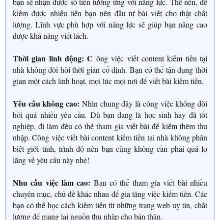
bạn sẽ nhận được số tiền tương ứng với năng lực. Thế nên, để
kiếm được nhiều tiền bạn nên đầu tư bài viết cho thật chất
lượng. Lĩnh vực phù hợp với năng lực sẽ giúp bạn nâng cao
được khả năng viết lách.
Thời gian linh động: C
ông việc viết content kiếm tiền tại
nhà không đòi hỏi thời gian cố định. Bạn có thể tận dụng thời
gian một cách linh hoạt, mọi lúc mọi nơi để viết bài kiếm tiền.
Yêu cầu không cao:
Nhìn chung đây là công việc không đòi
hỏi quá nhiều yêu cầu. Dù bạn đang là học sinh hay đã tốt
nghiệp, đi làm đều có thể tham gia viết bài để kiếm thêm thu
nhập. Công việc viết bài content kiếm tiền tại nhà không phân
biệt giới tính, trình độ nên bạn cũng không cần phải quá lo
lắng về yêu cầu này nhé!
Nhu cầu việc làm cao:
Bạn có thể tham gia viết bài nhiều
chuyên mục, chủ đề khác nhau để gia tăng việc kiếm tiền. Các
bạn có thể học cách kiếm tiền từ những trang web uy tín, chất
lượng để mang lại nguồn thu nhập cho bản thân.